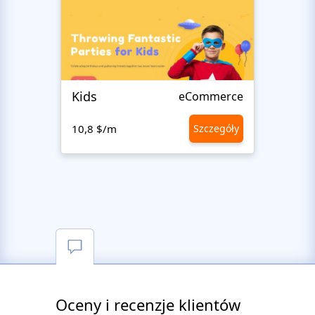
Kids
Love
eCommerce
10,8 $/m
Szczegóły
10,8 
Oceny i recenzje klientów