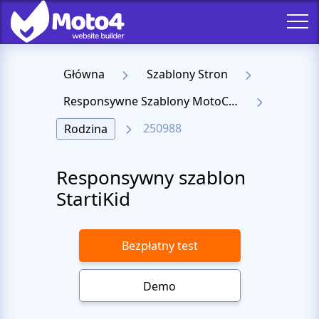
Główna
Szablony Stron
Responsywne Szablony MotoCMS 3
250988
Rodzina
Responsywny szablon
StartiKid
Bezpłatny test
Demo