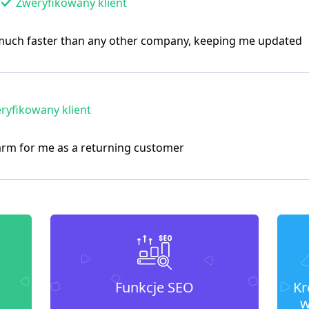
Zweryfikowany klient
 - much faster than any other company, keeping me updated
yfikowany klient
arm for me as a returning customer
Funkcje SEO
Kr
w