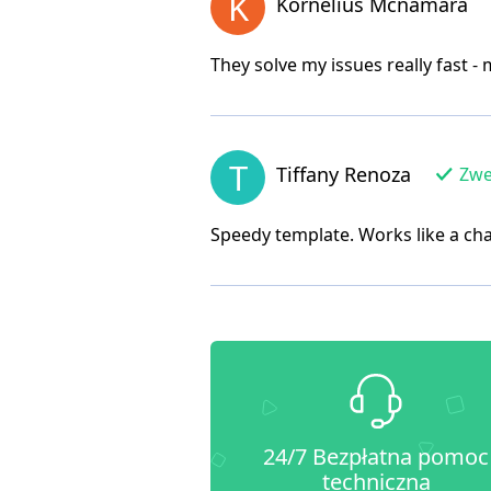
K
Kornelius Mcnamara
They solve my issues really fast
T
Tiffany Renoza
Zwer
Speedy template. Works like a ch
24/7 Bezpłatna pomoc
techniczna