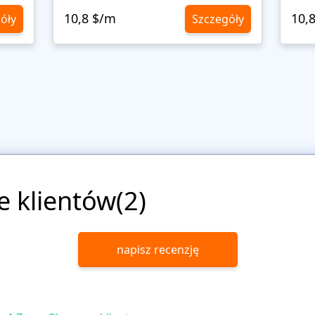
10,8 $/m
10,
óły
Szczegóły
e klientów(2)
napisz recenzję