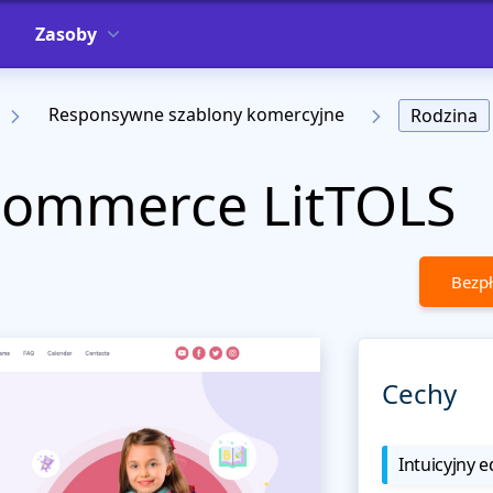
Zasoby
Responsywne szablony komercyjne
Rodzina
Commerce LitTOLS
Bezpł
Cechy
Intuicyjny e