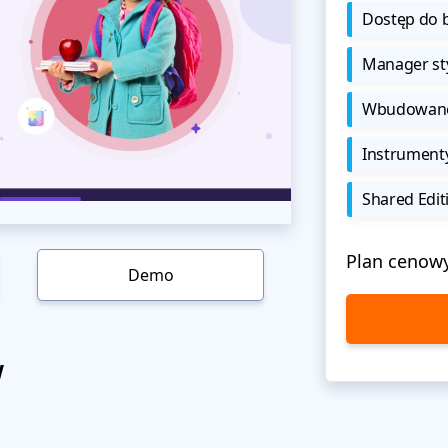
Dostęp do b
Manager sty
Wbudowane 
Instrument
Shared Edit
Plan cenow
Demo
w