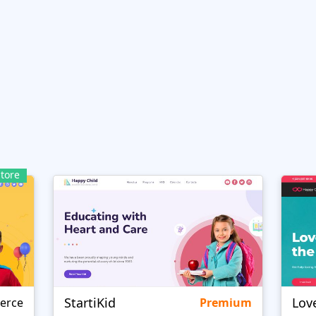
tore
StartiKid
Lov
erce
Premium