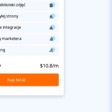
iblioteki zdjęć
lej strony
integracje
y marketera
ing
y
$10.8/m
Kup teraz