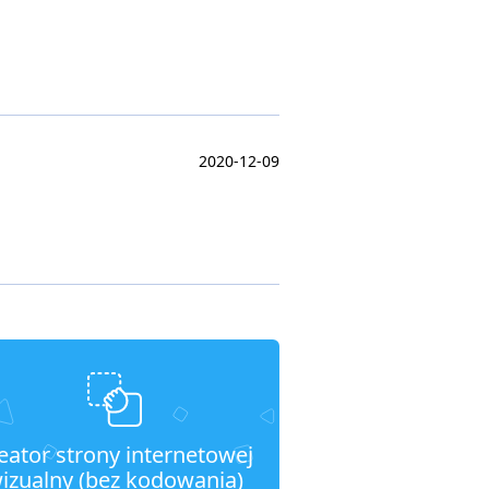
2020-12-09
eator strony internetowej
izualny (bez kodowania)