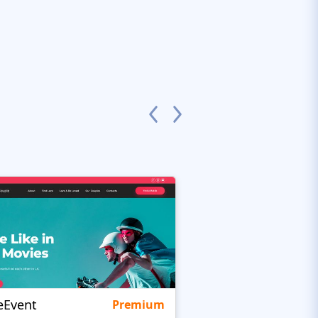
eEvent
Kidbaz
Premium