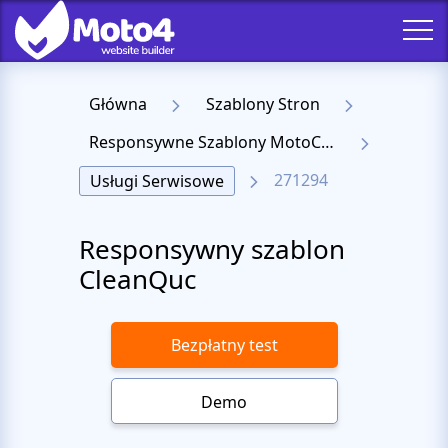
Główna
Szablony Stron
Responsywne Szablony MotoCMS 3
271294
Usługi Serwisowe
Responsywny szablon
CleanQuc
Bezpłatny test
Demo