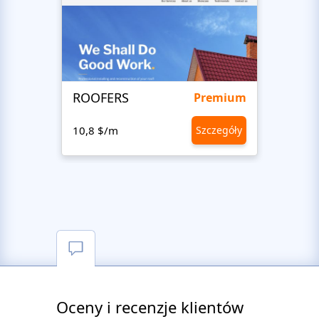
ROOFERS
willa
Premium
10,8 $/m
Szczegóły
10,8 
Oceny i recenzje klientów