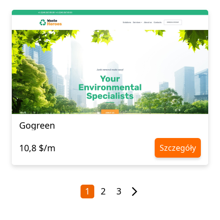
Gogreen
10,8 $/m
Szczegóły
1
2
3