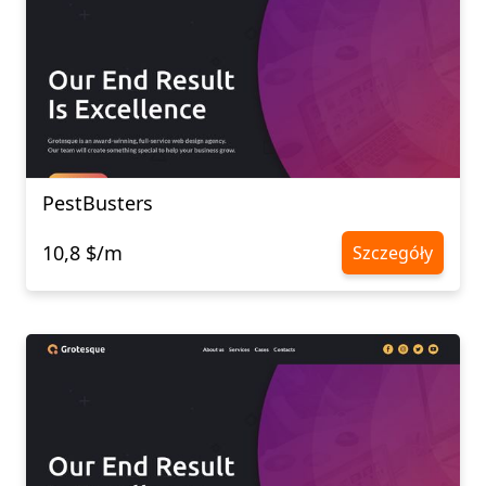
PestBusters
10,8 $/m
Szczegóły