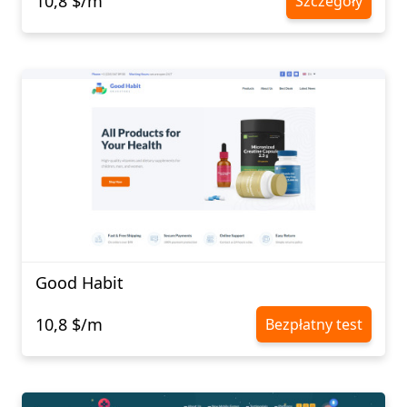
10,8 $/m
Szczegóły
Good Habit
10,8 $/m
Bezpłatny test