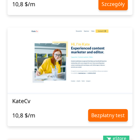
10,8 $/m
Szczegóły
KateCv
10,8 $/m
Bezpłatny test
eStore