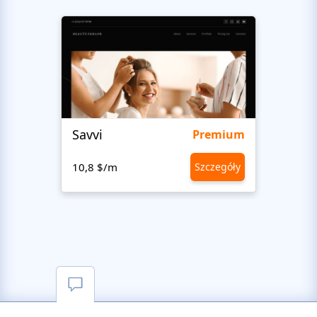
Savvi
Step
Premium
10,8 $/m
Szczegóły
10,8 