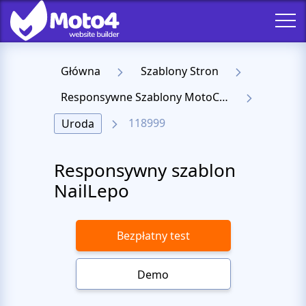
Główna
Szablony Stron
Responsywne Szablony MotoCMS 3
118999
Uroda
Responsywny szablon
NailLepo
Bezpłatny test
Demo