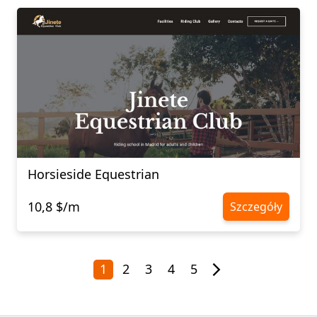
Horsieside Equestrian
10,8 $/m
Szczegóły
1
2
3
4
5