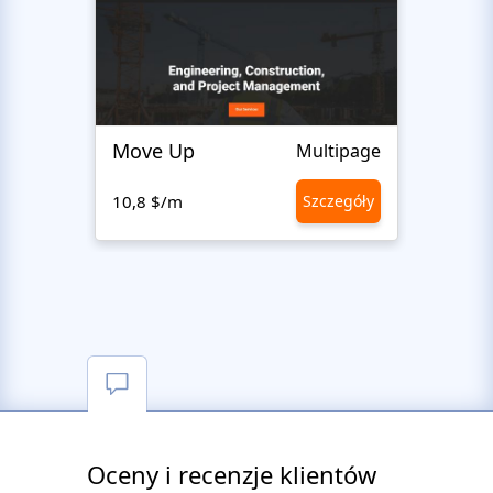
Move Up
Altra
Multipage
10,8 $/m
Szczegóły
10,8 
Oceny i recenzje klientów