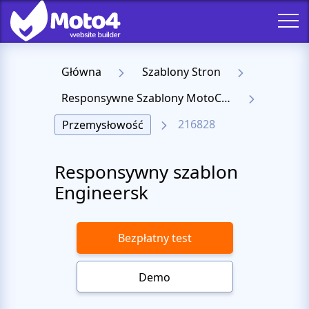
Główna
Szablony Stron
Responsywne Szablony MotoCMS 3
216828
Przemysłowość
Responsywny szablon
Engineersk
Bezpłatny test
Demo