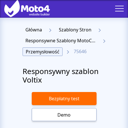
Główna
Szablony Stron
Responsywne Szablony MotoCMS 3
75646
Przemysłowość
Responsywny szablon
Voltix
Bezpłatny test
Demo