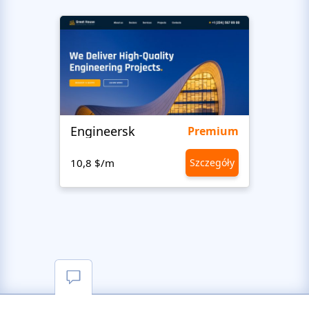
Engineersk
Move
Premium
10,8 $/m
Szczegóły
10,8 