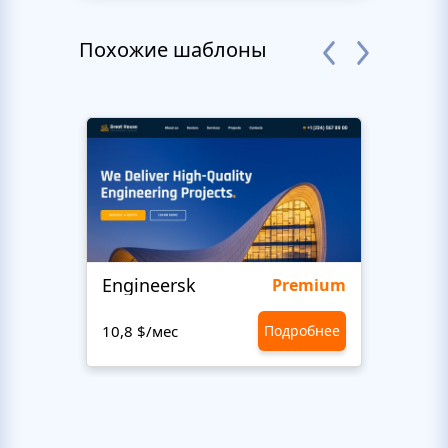
Похожие шаблоны
Engineersk
Move
Premium
10,8 $/мес
Подробнее
10,8 $