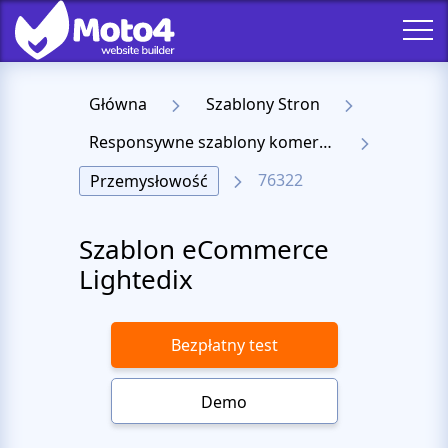
Główna
Szablony Stron
Responsywne szablony komercyjne
76322
Przemysłowość
Szablon eCommerce
Lightedix
Bezpłatny test
Demo