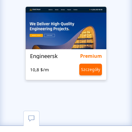
Engineersk
Move
Premium
10,8 $/m
Szczegóły
10,8 