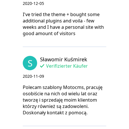
2020-12-05
I've tried the theme + bought some
additional plugins and voila - few
weeks and I have a personal site with
good amount of visitors
Sławomir Kuśmirek
S
Verifizierter Käufer
2020-11-09
Polecam szablony Motocms, pracuję
osobiście na nich od wielu lat oraz
tworzę i sprzedaję moim klientom
którzy również są zadowoleni.
Doskonały kontakt z pomocą.