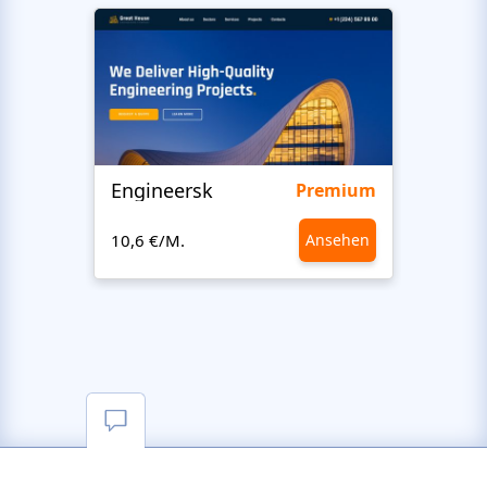
Engineersk
Move
Premium
10,6 €/M.
Ansehen
10,6 €