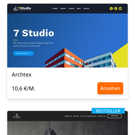
Archtex
10,6 €/M.
Ansehen
BESTSELLER