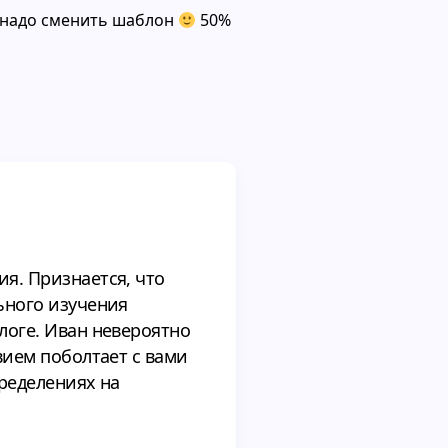
 надо сменить шаблон
50%
я. Признается, что
ьного изучения
логе. Иван невероятно
вием поболтает с вами
пределениях на