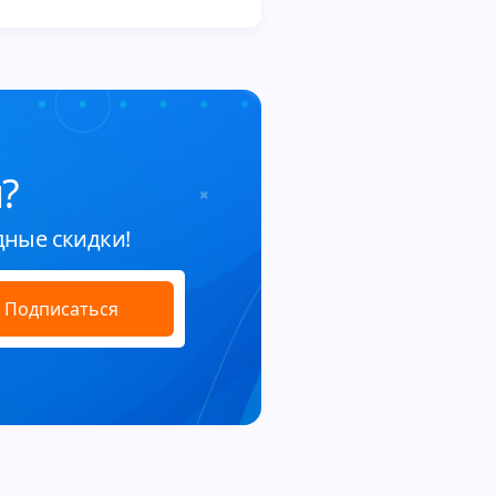
?
дные скидки!