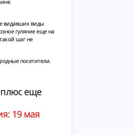
зине
же видавших виды
озное гуляние еще на
 такой шаг не
родные посетители.
о плюс еще
я: 19 мая