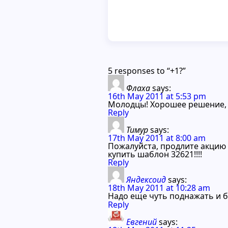
5 responses to “+1?”
Флаха
says:
16th May 2011 at 5:53 pm
Молодцы! Хорошее решение, 
Reply
Тимур
says:
17th May 2011 at 8:00 am
Пожалуйста, продлите акцию е
купить шаблон 32621!!!!
Reply
Яндексоид
says:
18th May 2011 at 10:28 am
Надо еще чуть поднажать и бу
Reply
Евгений
says: