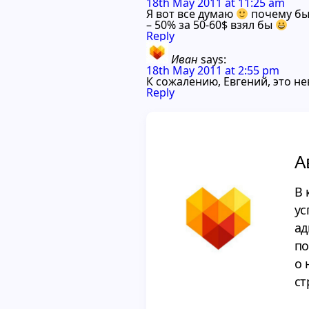
18th May 2011 at 11:25 am
Я вот все думаю
почему бы
– 50% за 50-60$ взял бы
Reply
Иван
says:
18th May 2011 at 2:55 pm
К сожалению, Евгений, это н
Reply
А
В 
ус
ад
по
о 
ст