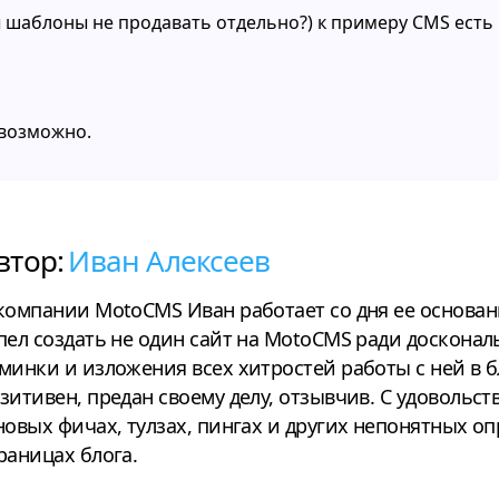
 шаблоны не продавать отдельно?) к примеру CMS есть
евозможно.
втор:
Иван Алексеев
компании MotoCMS Иван работает со дня ее основани
пел создать не один сайт на MotoCMS ради досконал
минки и изложения всех хитростей работы с ней в б
зитивен, предан своему делу, отзывчив. С удовольст
новых фичах, тулзах, пингах и других непонятных о
раницах блога.