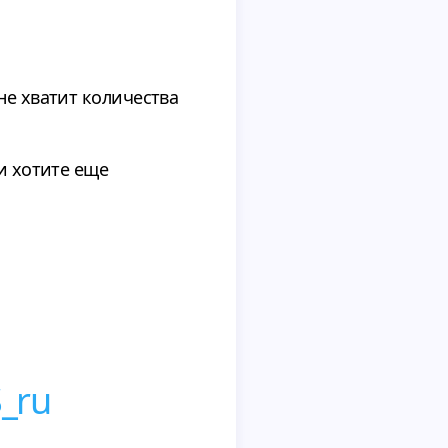
не хватит количества
и хотите еще
_ru