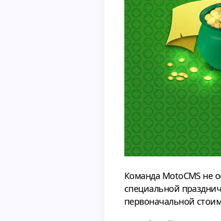
Команда MotoCMS не ос
специальной празднич
первоначальной стоимо