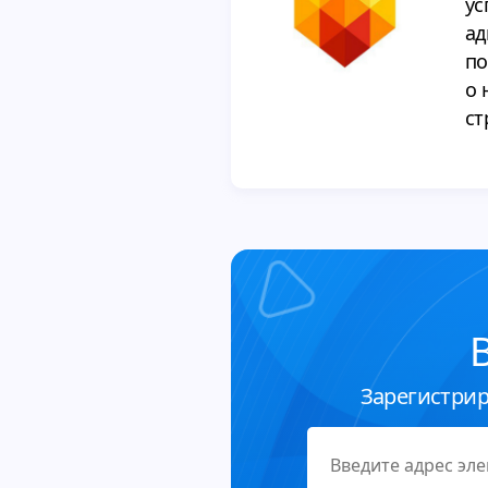
ус
ад
по
о 
ст
Зарегистрир