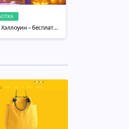
БОТКА
БЕСПЛАТНОЕ
Бесплатные обои на Хэллоуин – бесплатный арт от MotoCMS