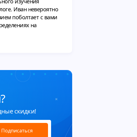
ьного изучения
логе. Иван невероятно
вием поболтает с вами
пределениях на
?
дные скидки!