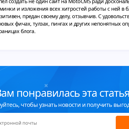
пел создать не один сайт на MotoCMS ради досконал
минки и изложения всех хитростей работы с ней в б
зитивен, предан своему делу, отзывчив. С удовольст
новых фичах, тулзах, пингах и других непонятных о
раницах блога.
Вам понравилась эта статья
уйтесь, чтобы узнать новости и получить выго