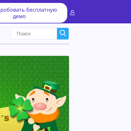
робовать бесплатную
демо