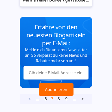
Wie man eine hochwertige Website für Innengestaltung erstellt
Erfahre von den
neuesten Blogartikeln
per E-Mail:
Melde dich für unseren Newsletter
an. So verpasst du keine News und
Rabatte mehr von uns!
<
...
6
7
8
9
...
>