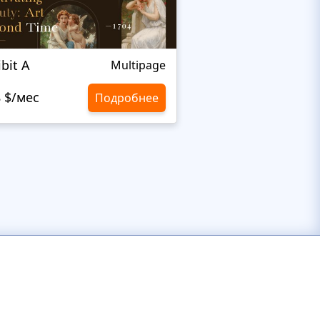
ibit A
Elza
Multipage
8 $/мес
10,8 $/мес
Подробнее