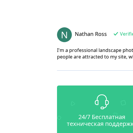
N
Nathan Ross
Verifi
I'm a professional landscape pho
people are attracted to my site, w
24/7 Бесплатная
техническая поддерж