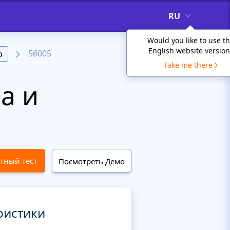
RU
Would you like to use t
English website version
56005
о
Take me there
а и
тный тест
Посмотреть Демо
ристики