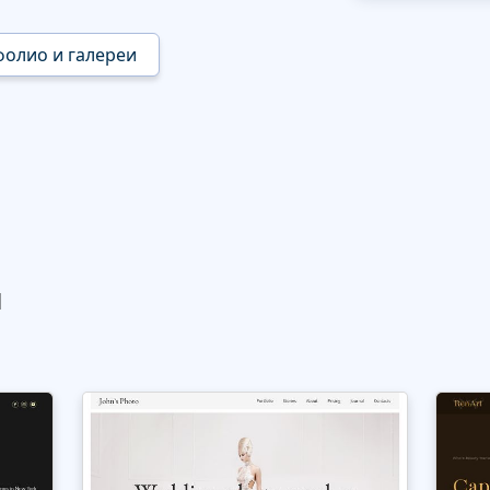
фолио и галереи
ы