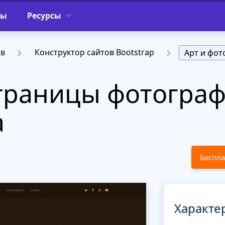
фы
Ресурсы
ов
Конструктор сайтов Bootstrap
Арт и фот
траницы фотограф
а
Беспла
Характе