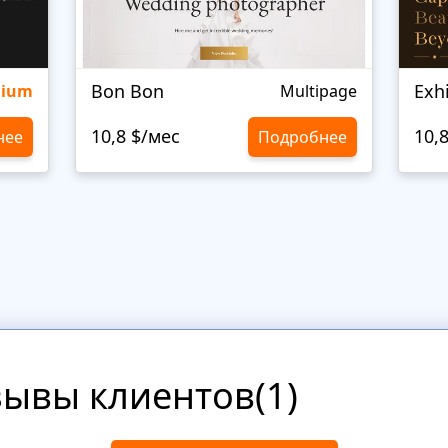
Bon Bon
Exh
mium
Multipage
10,8 $/мес
10,
нее
Подробнее
зывы клиентов(1)