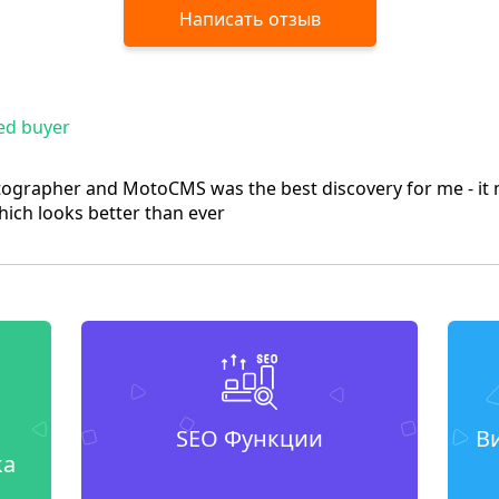
Написать отзыв
ed buyer
tographer and MotoCMS was the best discovery for me - it 
hich looks better than ever
SEO Функции
В
ка