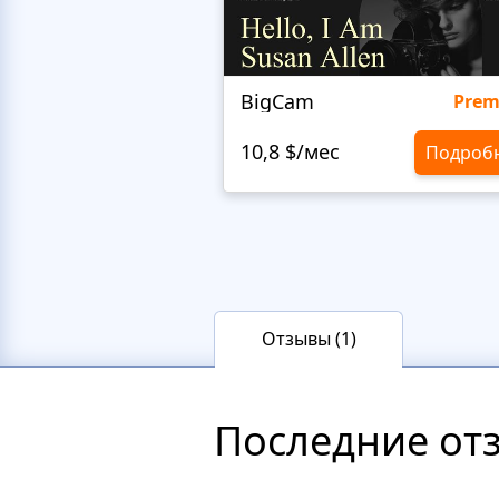
BigCam
Pre
10,8 $/мес
Подроб
Отзывы (1)
Последние от