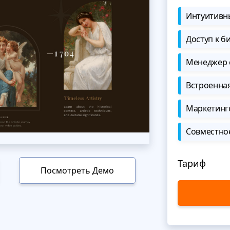
Интуитивны
Доступ к б
Менеджер 
Встроенна
Маркетинг
Совместно
Тариф
Посмотреть Демо