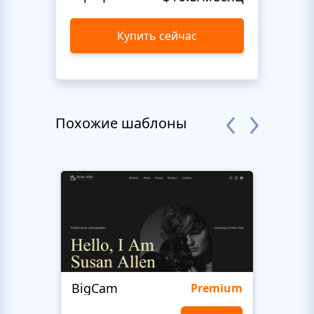
Купить сейчас
Похожие шаблоны
BigCam
Bon 
Premium