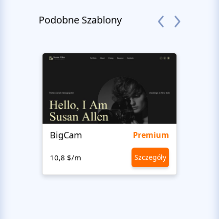
Podobne Szablony
BigCam
Bon 
Premium
10,8 $/m
Szczegóły
10,8 