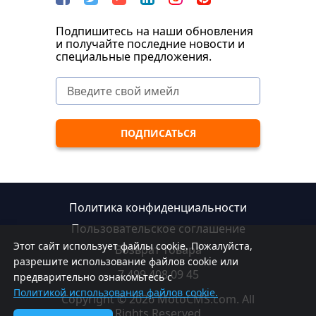
Подпишитесь на наши обновления
и получайте последние новости и
специальные предложения.
Политика конфиденциальности
Пользовательское соглашение
Этот сайт использует файлы cookie. Пожалуйста,
Возврат товара
разрешите использование файлов cookie или
7 499 408 09 45
предварительно ознакомьтесь с
Политикой использования файлов cookie.
Copyright © 2026 MotoCMS.com. All
Rights Reserved