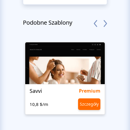
Podobne Szablony
Savvi
Step
Premium
10,8 $/m
Szczegóły
10,8 