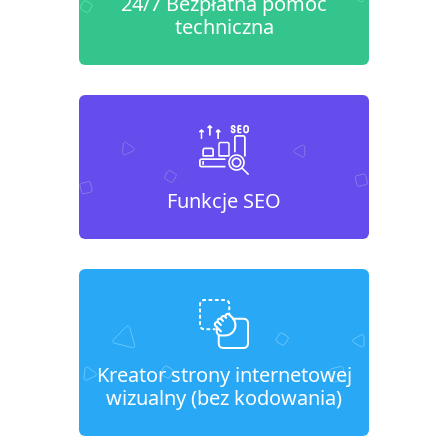
24/7 Bezpłatna pomoc
techniczna
Funkcje SEO
Kreator strony internetowej
wizualny (bez kodowania)