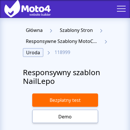
Główna
Szablony Stron
Responsywne Szablony MotoCMS 3
118999
Uroda
Responsywny szablon
NailLepo
Bezpłatny test
Demo