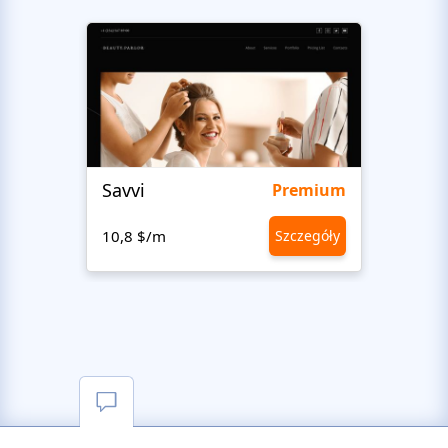
Savvi
Step
Premium
10,8 $/m
Szczegóły
10,8 