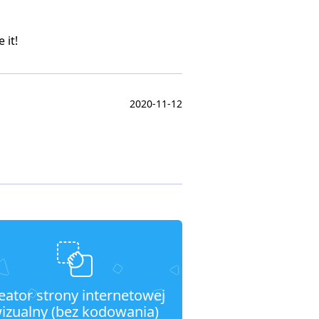
 it!
2020-11-12
eator strony internetowej
izualny (bez kodowania)