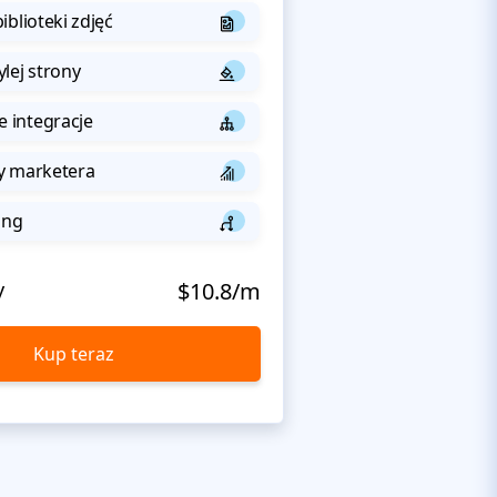
iblioteki zdjęć
lej strony
integracje
y marketera
ing
y
$10.8/m
Kup teraz