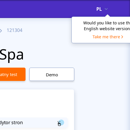
PL
Would you like to use t
English website version
121304
Take me there
 Spa
atny test
Demo
dytor stron