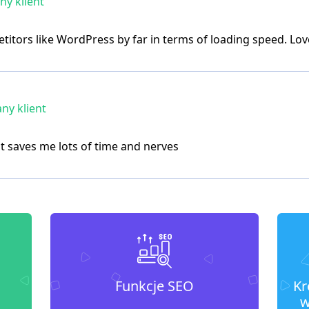
y klient
ors like WordPress by far in terms of loading speed. Love
ny klient
it saves me lots of time and nerves
Funkcje SEO
Kr
w