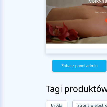
Zobacz panel admin
Tagi produktó
Uroda
Strona wielostr