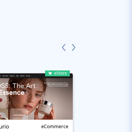
eStore
urio
Femius
eCommerce