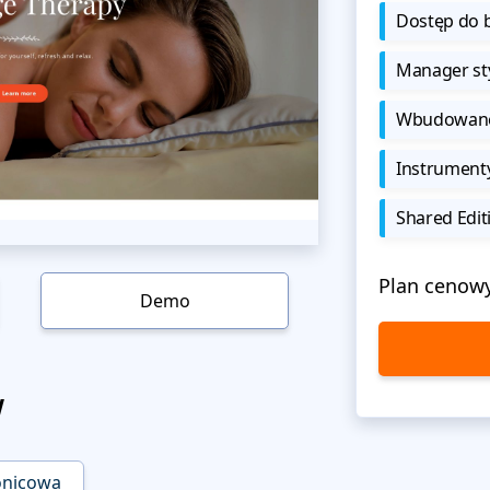
Dostęp do b
Manager sty
Wbudowane 
Instrument
Shared Edit
Plan cenow
Demo
w
onicowa