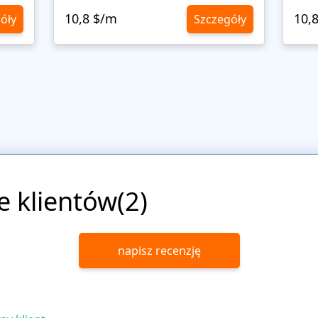
10,8 $/m
10,
óły
Szczegóły
e klientów(2)
napisz recenzję