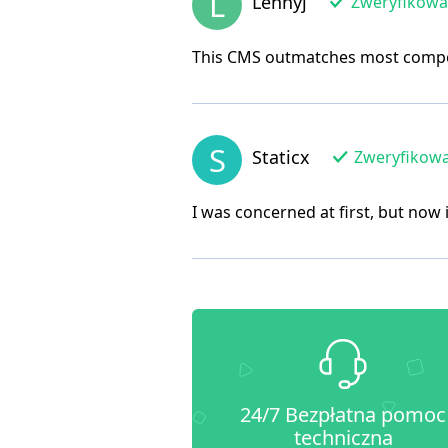
L
Lennyj
Zweryfikowan
This CMS outmatches most competit
S
Staticx
Zweryfikowa
I was concerned at first, but now 
24/7 Bezpłatna pomoc
techniczna