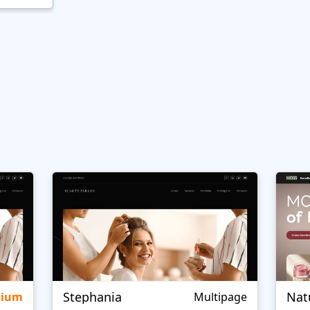
Stephania
Nat
mium
Multipage