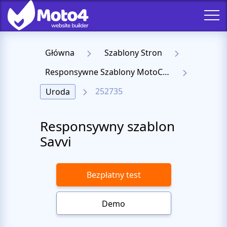
Główna
Szablony Stron
Responsywne Szablony MotoCMS 3
252735
Uroda
Responsywny szablon
Savvi
Bezpłatny test
Demo