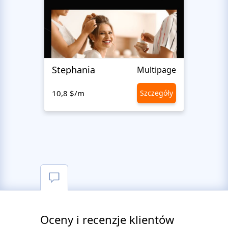
Stephania
Natu
Multipage
10,8 $/m
Szczegóły
10,8 
Oceny i recenzje klientów