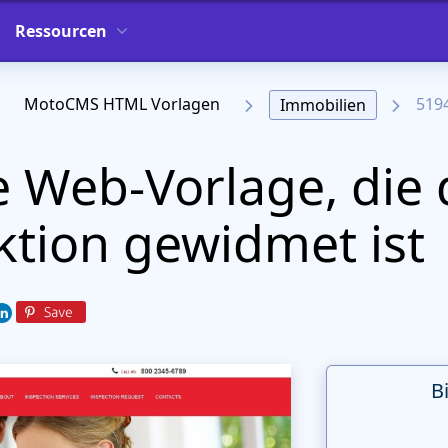
Ressourcen
MotoCMS HTML Vorlagen
519
Immobilien
e Web-Vorlage, die 
tion gewidmet ist
B