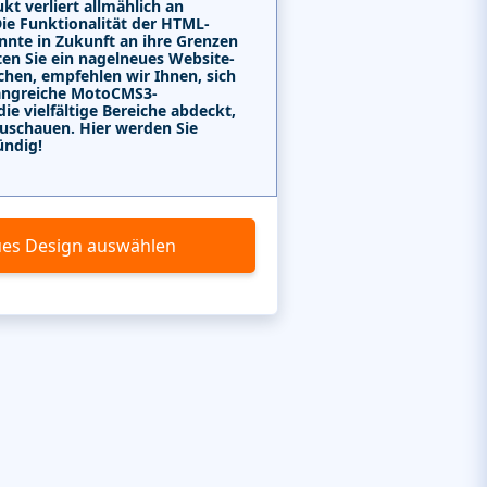
kt verliert allmählich an
Die Funktionalität der HTML-
nnte in Zukunft an ihre Grenzen
ten Sie ein nagelneues Website-
chen, empfehlen wir Ihnen, sich
angreiche MotoCMS3-
e vielfältige Bereiche abdeckt,
uschauen. Hier werden Sie
ündig!
es Design auswählen