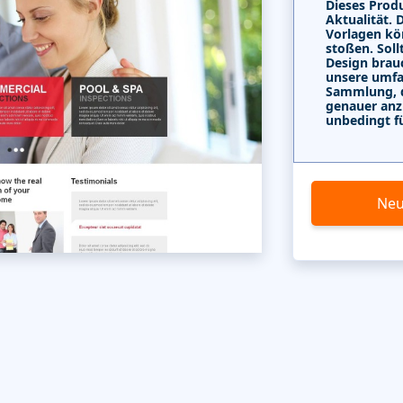
Dieses Produ
Aktualität. 
Vorlagen kö
stoßen. Soll
Design brau
unsere umf
Sammlung, di
genauer anz
unbedingt f
Neu