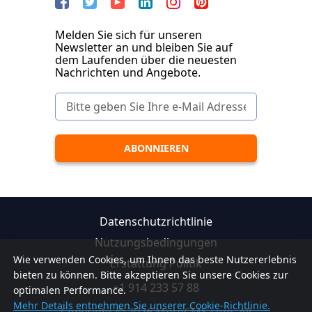
Melden Sie sich für unseren
Newsletter an und bleiben Sie auf
dem Laufenden über die neuesten
Nachrichten und Angebote.
Datenschutzrichtlinie
Nutzungsbedingungen
Wie verwenden Cookies, um Ihnen das beste Nutzererlebnis
Erstattung Politik
bieten zu können. Bitte akzeptieren Sie unsere Cookies zur
+1 914 233 57 88
optimalen Performance.
Mehr Details entnehmen Sie unserer Cookie-Richtlinie.