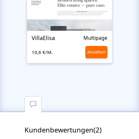
VillaElisa
Multipage
10,6 €/M.
Ansehen
10,6 €
Kundenbewertungen(2)