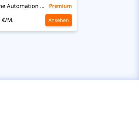
Home Automation Company
Quinta
Premium
6 €/M.
10,6 €/M.
Ansehen