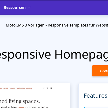
Ressourcen
MotoCMS 3 Vorlagen - Responsive Templates für Websi
esponsive Homepag
Grat
Features