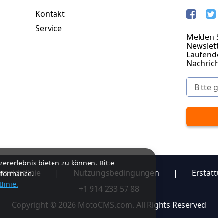
Kontakt
Service
Melden S
Newslett
Laufend
Nachric
ererlebnis bieten zu können. Bitte
zrichtlinie
|
Nutzungsbedingungen
|
Erstatt
rformance.
linie.
+1 914 233 57 88
Copyright © 2026 MotoCMS.com. All Rights Reserved