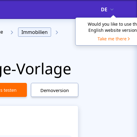
DE
Would you like to use t
English website version
te
Immobilien
Take me there
e-Vorlage
is testen
Demoversion