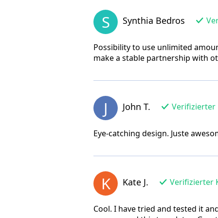
S
Synthia Bedros
Ver
Possibility to use unlimited amo
make a stable partnership with ot
J
John T.
Verifizierter
Eye-catching design. Juste awesom
K
Kate J.
Verifizierter
Cool. I have tried and tested it a