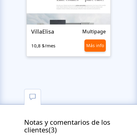
VillaElisa
Realt
Multipage
10,8 $/mes
Más info
10,8 
Notas y comentarios de los
clientes(3)