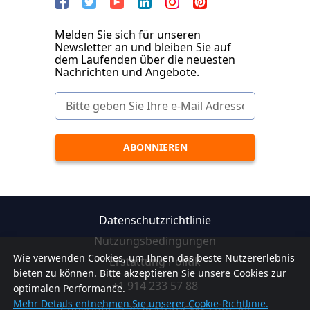
Melden Sie sich für unseren
Newsletter an und bleiben Sie auf
dem Laufenden über die neuesten
Nachrichten und Angebote.
Datenschutzrichtlinie
Nutzungsbedingungen
Wie verwenden Cookies, um Ihnen das beste Nutzererlebnis
Erstattung Politik
bieten zu können. Bitte akzeptieren Sie unsere Cookies zur
+1 914 233 57 88
optimalen Performance.
Mehr Details entnehmen Sie unserer Cookie-Richtlinie.