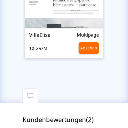
VillaElisa
Realt
Multipage
10,6 €/M.
Ansehen
10,6 €
Kundenbewertungen(2)