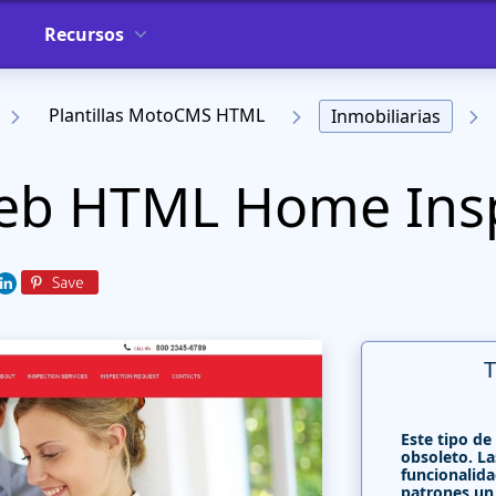
Recursos
Plantillas MotoCMS HTML
Inmobiliarias
Web HTML Home Ins
T
Este tipo de
obsoleto. La
funcionalida
patrones un 