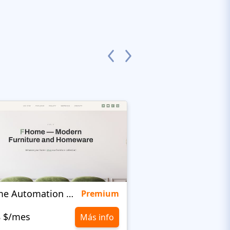
Home Automation Company
Quinta
Premium
8 $/mes
10,8 $/mes
Más info