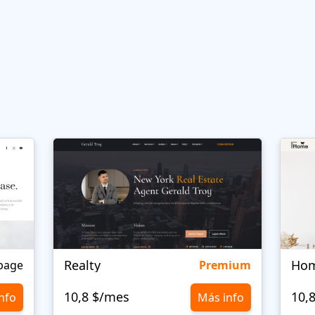
Realty
page
Premium
10,8 $/mes
10,
nfo
Más info