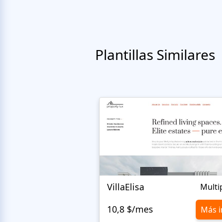
Plantillas Similares
VillaElisa
Multi
10,8 $/mes
Más i