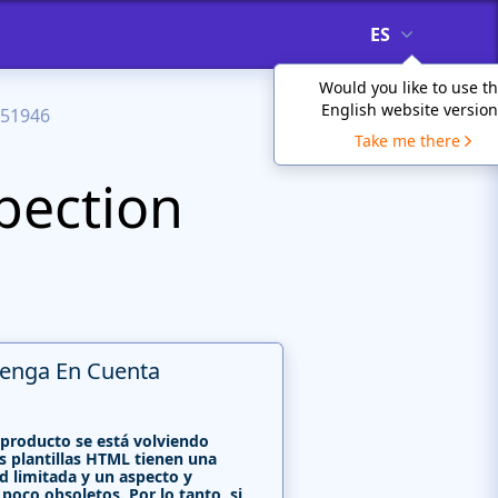
ES
Would you like to use t
English website version
51946
Take me there
pection
enga En Cuenta
 producto se está volviendo
s plantillas HTML tienen una
d limitada y un aspecto y
poco obsoletos. Por lo tanto, si