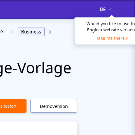
DE
Would you like to use t
English website version
te
Business
Take me there
ge-Vorlage
is testen
Demoversion