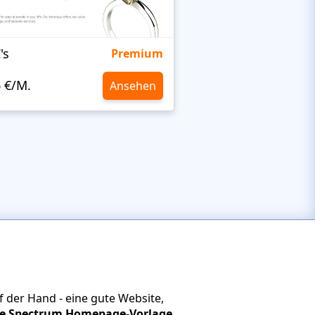
's
Targetty Agency
Premium
6 €/M.
10,6 €/M.
Ansehen
 der Hand - eine gute Website,
ige Spectrum Homepage-Vorlage