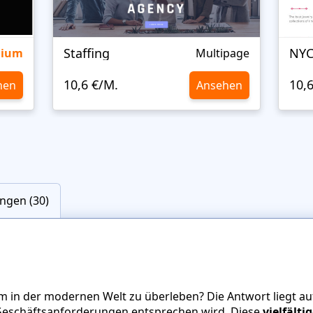
Staffing
NYC
mium
Multipage
10,6 €/M.
10,
hen
Ansehen
ngen (30)
in der modernen Welt zu überleben? Die Antwort liegt auf
Geschäftsanforderungen entsprechen wird. Diese
vielfält