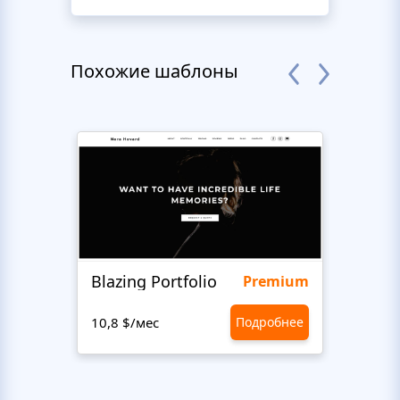
Похожие шаблоны
Blazing Portfolio
Staff
Premium
10,8 $/мес
Подробнее
10,8 $