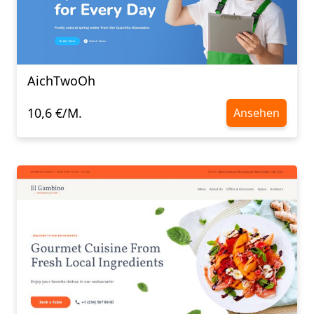
AichTwoOh
10,6 €/M.
Ansehen