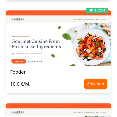
eStore
Fooder
10,6 €/M.
Ansehen