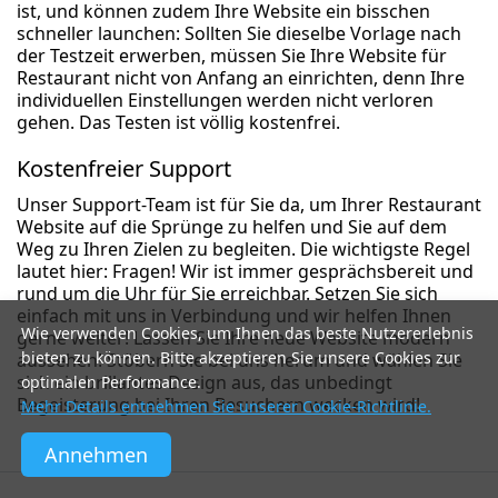
ist, und können zudem Ihre Website ein bisschen
schneller launchen: Sollten Sie dieselbe Vorlage nach
der Testzeit erwerben, müssen Sie Ihre Website für
Restaurant nicht von Anfang an einrichten, denn Ihre
individuellen Einstellungen werden nicht verloren
gehen. Das Testen ist völlig kostenfrei.
Kostenfreier Support
Unser Support-Team ist für Sie da, um Ihrer Restaurant
Website auf die Sprünge zu helfen und Sie auf dem
Weg zu Ihren Zielen zu begleiten. Die wichtigste Regel
lautet hier: Fragen! Wir ist immer gesprächsbereit und
rund um die Uhr für Sie erreichbar. Setzen Sie sich
einfach mit uns in Verbindung und wir helfen Ihnen
Wie verwenden Cookies, um Ihnen das beste Nutzererlebnis
gerne weiter! Lassen Sie Ihre neue Website modern
bieten zu können. Bitte akzeptieren Sie unsere Cookies zur
aussehen! Stöbern Sie bei uns herum und wählen Sie
sich ein brillantes Design aus, das unbedingt
optimalen Performance.
Begeisterung bei Ihren Besuchern wecken wird!
Mehr Details entnehmen Sie unserer Cookie-Richtlinie.
Annehmen