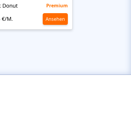
k Donut
ItalianRestaurant
Premium
6 €/M.
10,6 €/M.
Ansehen