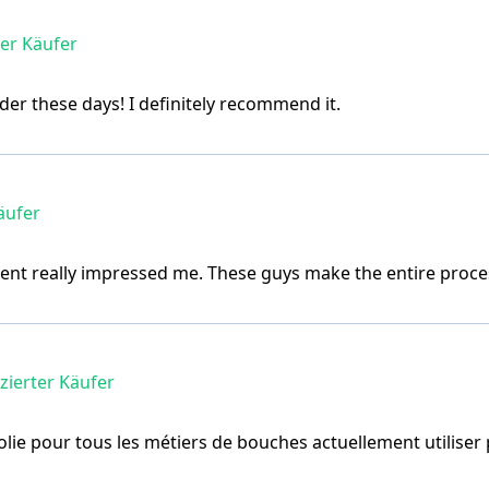
ter Käufer
lder these days! I definitely recommend it.
äufer
t really impressed me. These guys make the entire proces
izierter Käufer
jolie pour tous les métiers de bouches actuellement utilise