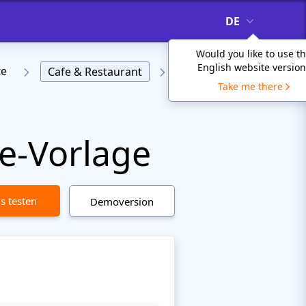
DE
Would you like to use t
English website version
te
Cafe & Restaurant
Take me there
e-Vorlage
is testen
Demoversion