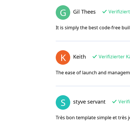
G
Gil Thees
Verifizier
It is simply the best code-free bui
K
Keith
Verifizierter K
The ease of launch and managemen
S
styve servant
Verif
Très bon template simple et très 