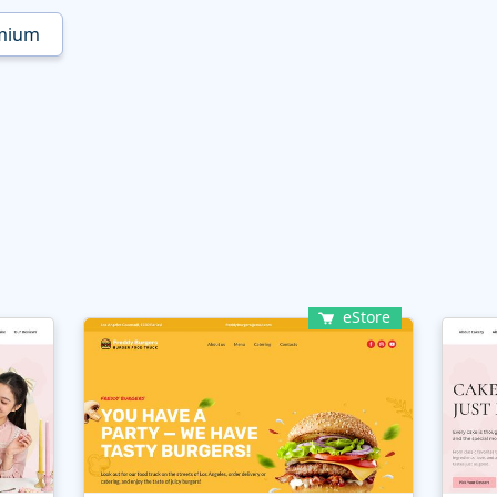
mium
eStore