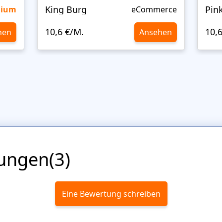
King Burg
Pin
mium
eCommerce
10,6 €/M.
10,
hen
Ansehen
ungen(3)
Eine Bewertung schreiben