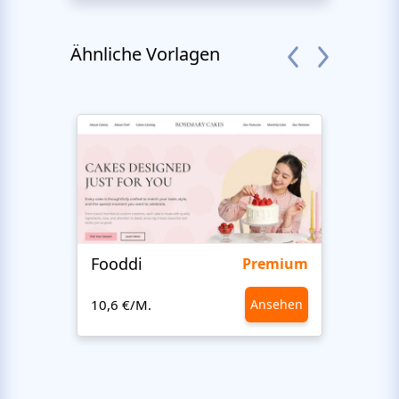
Ähnliche Vorlagen
Fooddi
King
Premium
10,6 €/M.
Ansehen
10,6 €