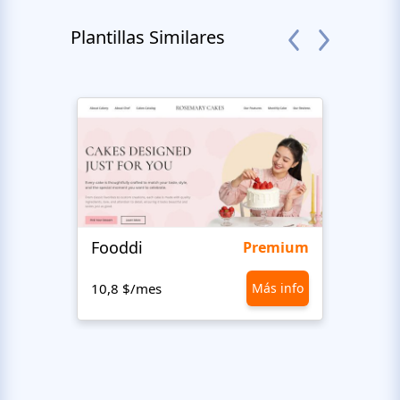
Plantillas Similares
Fooddi
King
Premium
10,8 $/mes
Más info
10,8 