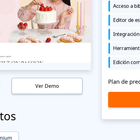
Acceso a bi
Editor de est
Integración
Herramient
Edición co
Plan de pre
Ver Demo
tos
mium