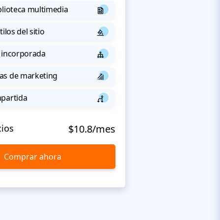
blioteca multimedia
ilos del sitio
 incorporada
as de marketing
mpartida
cios
$10.8/mes
Comprar ahora