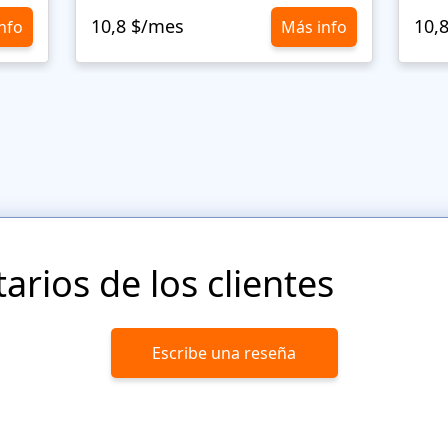
10,8 $/mes
10,
nfo
Más info
rios de los clientes
Escribe una reseña