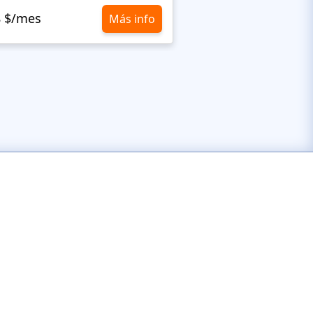
8 $/mes
10,8 $/mes
Más info