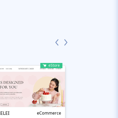
eStore
ELEI
Bakerix
eCommerce