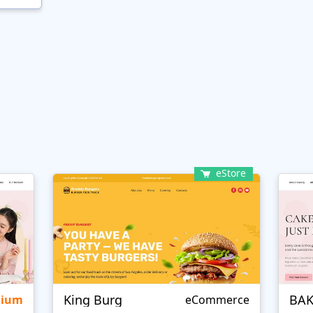
eStore
King Burg
BAK
mium
eCommerce