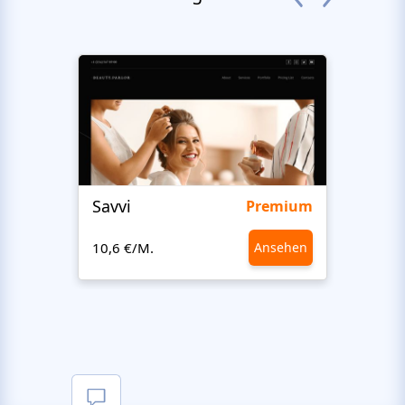
Savvi
Step
Premium
10,6 €/M.
Ansehen
10,6 €