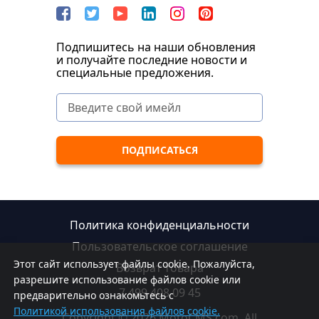
Подпишитесь на наши обновления
и получайте последние новости и
специальные предложения.
Политика конфиденциальности
Пользовательское соглашение
Этот сайт использует файлы cookie. Пожалуйста,
Возврат товара
разрешите использование файлов cookie или
7 499 408 09 45
предварительно ознакомьтесь с
Политикой использования файлов cookie.
Copyright © 2026 MotoCMS.com. All