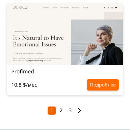
Profimed
10,8 $/мес
Подробнее
1
2
3