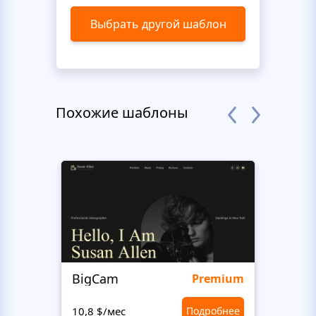
Выбрать другой шаблон
Похожие шаблоны
BigCam
Bon 
Premium
10,8 $/мес
Подробнее
10,8 $