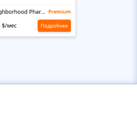
Neighborhood Pharmacy
KidsHealth
Premium
8 $/мес
10,8 $/мес
Подробнее