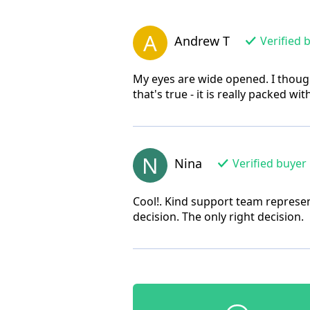
A
Andrew T
Verified 
My eyes are wide opened. I thoug
that's true - it is really packed w
N
Nina
Verified buyer
Cool!. Kind support team represen
decision. The only right decision.