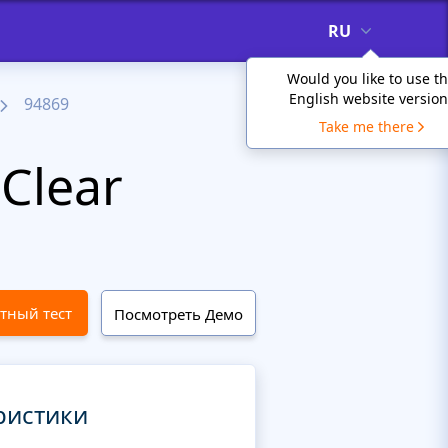
RU
Would you like to use t
English website version
94869
Take me there
Clear
тный тест
Посмотреть Демо
ристики