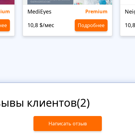
MediEyes
mium
Premium
10,8 $/мес
10,
нее
Подробнее
зывы клиентов(2)
Написать отзыв