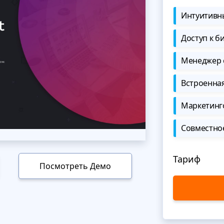
Интуитивны
Доступ к б
Менеджер 
Встроенна
Маркетинг
Совместно
Тариф
Посмотреть Демо