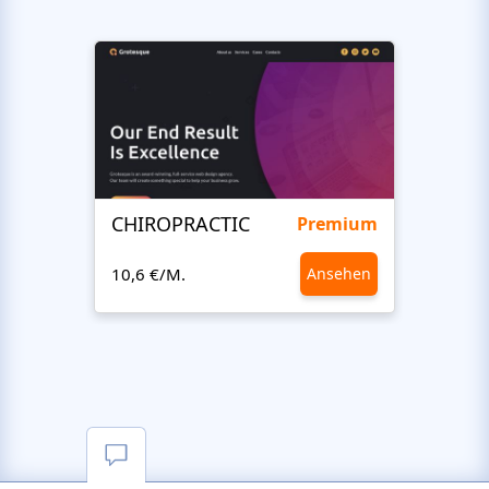
CHIROPRACTIC
Medi
Premium
10,6 €/M.
Ansehen
10,6 €