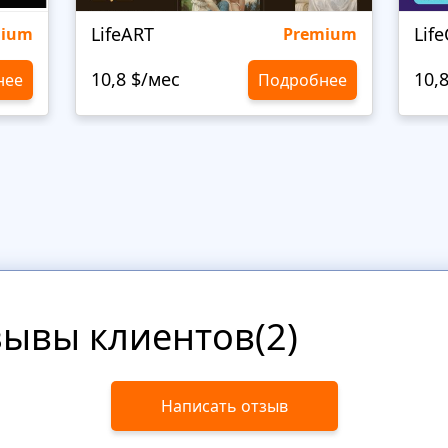
LifeART
Lif
mium
Premium
10,8 $/мес
10,
нее
Подробнее
зывы клиентов(2)
Написать отзыв