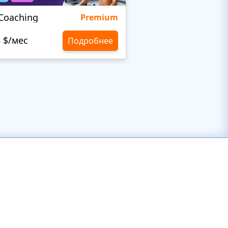
eCoaching
Clarity
Premium
8 $/мес
10,8 $/мес
Подробнее