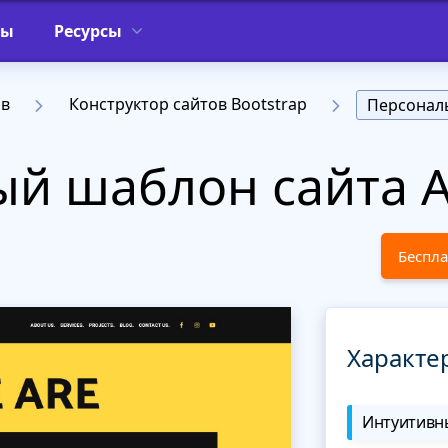
фы
Ресурсы
ов
Конструктор сайтов Bootstrap
Персонал
й шаблон сайта A
Беспла
Характе
Интуитивны