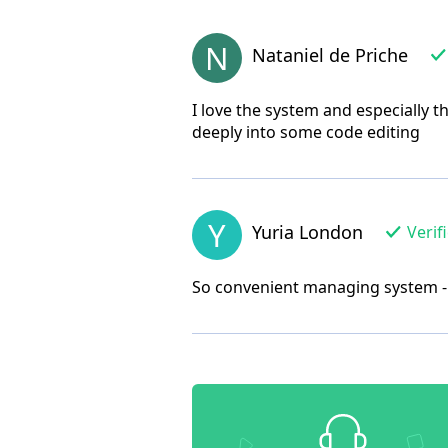
N
Nataniel de Priche
I love the system and especially 
deeply into some code editing
Y
Yuria London
Verif
So convenient managing system - 