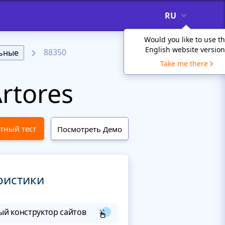
RU
Would you like to use t
English website version
88350
ьные
Take me there
rtores
тный тест
Посмотреть Демо
ристики
й конструктор сайтов