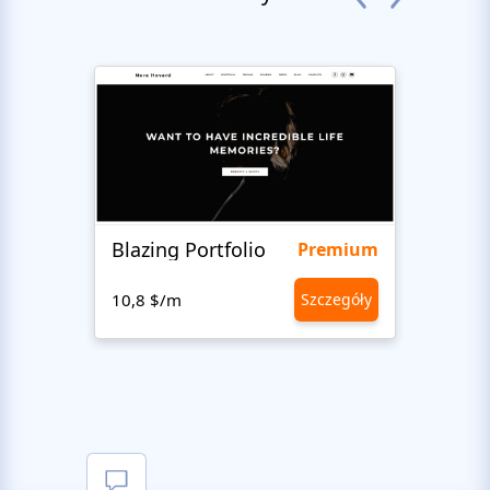
Blazing Portfolio
LifeA
Premium
10,8 $/m
Szczegóły
10,8 