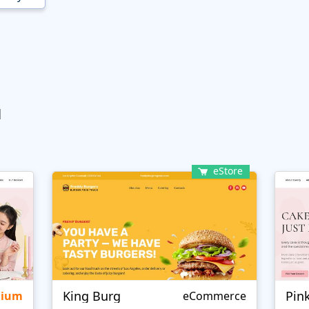
ы
eStore
King Burg
Pin
mium
eCommerce