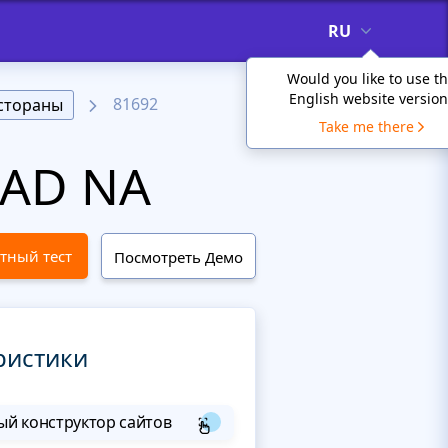
RU
Would you like to use t
English website version
81692
стораны
Take me there
LAD NA
тный тест
Посмотреть Демо
ристики
й конструктор сайтов