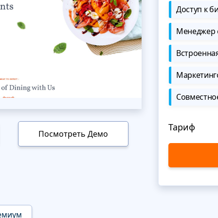
Доступ к б
Менеджер 
Встроенна
Маркетинг
Совместно
Тариф
Посмотреть Демо
емиум