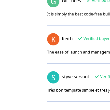
G
Gil Thees
Verified 
It is simply the best code-free bui
K
Keith
Verified buyer
The ease of launch and managemen
S
styve servant
Verif
Très bon template simple et très 