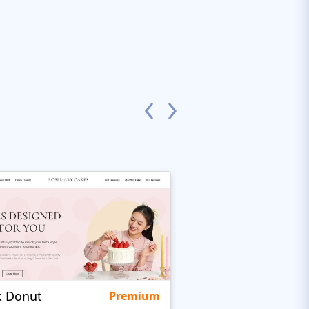
k Donut
ItalianRestaurant
Premium