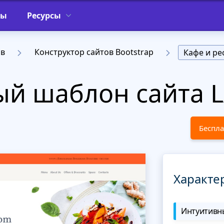
фы
Ресурсы
ов
Конструктор сайтов Bootstrap
Кафе и ре
ый шаблон сайта 
Беспла
Характе
Интуитивны