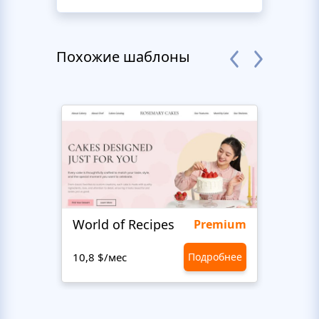
Похожие шаблоны
World of Recipes
Food
Premium
10,8 $/мес
Подробнее
10,8 $