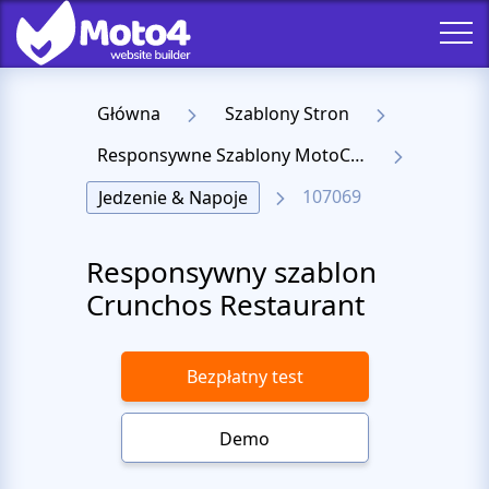
Główna
Szablony Stron
Responsywne Szablony MotoCMS 3
107069
Jedzenie & Napoje
Responsywny szablon
Crunchos Restaurant
Bezpłatny test
Demo