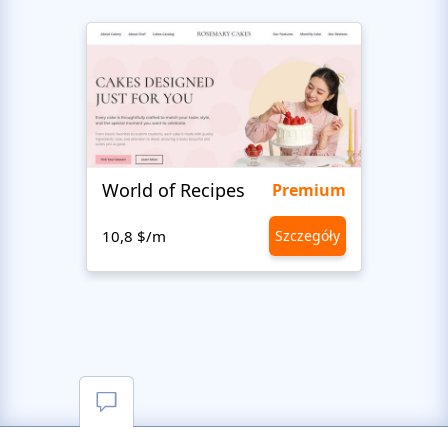
World of Recipes
Food
Premium
10,8 $/m
Szczegóły
10,8 