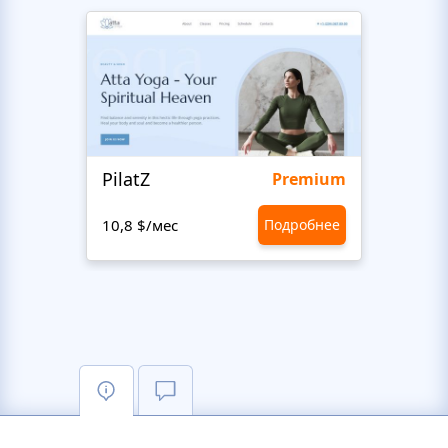
PilatZ
Ches
Premium
10,8 $/мес
Подробнее
10,8 $