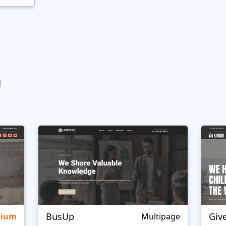
ы
BusUp
Giv
mium
Multipage