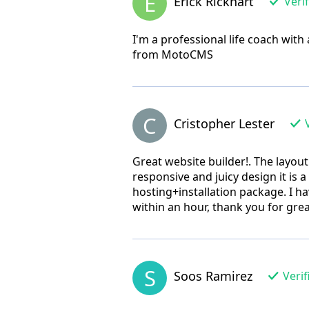
E
Erick Rickhart
Verif
I'm a professional life coach with
from MotoCMS
C
Cristopher Lester
V
Great website builder!. The layout
responsive and juicy design it is 
hosting+installation package. I 
within an hour, thank you for gre
S
Soos Ramirez
Verif