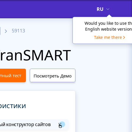
RU
Would you like to use t
English website version
59113
Take me there
TranSMART
тный тест
Посмотреть Демо
ристики
й конструктор сайтов