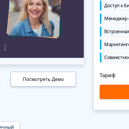
Доступ к б
Менеджер 
Встроенна
Маркетинг
Совместно
Тариф
Посмотреть Демо
ичный