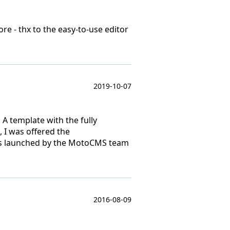
re - thx to the easy-to-use editor
2019-10-07
 A template with the fully
, I was offered the
was launched by the MotoCMS team
2016-08-09