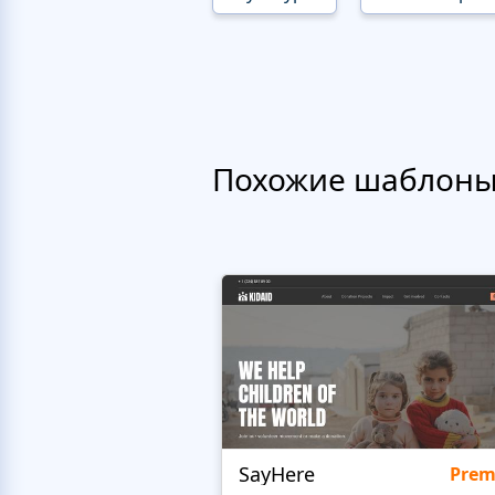
Похожие шаблон
SayHere
Pre