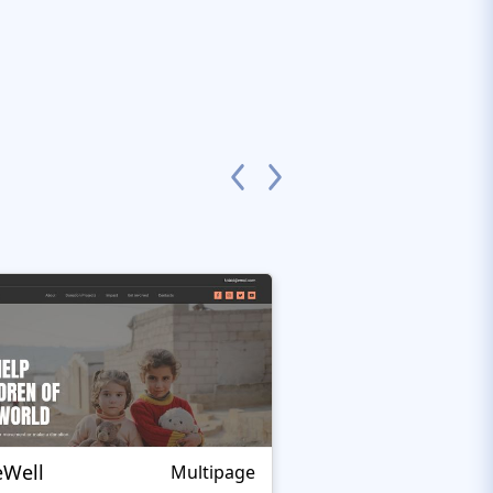
eWell
Cared 4
Multipage