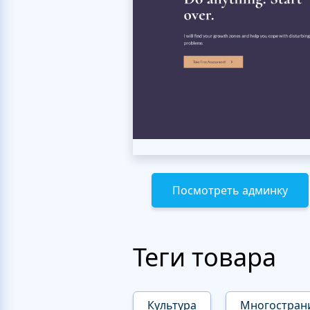
Посмотреть админку
Теги товара
Культура
Многостран